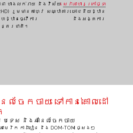
ានា ហាងលក់រាយ និងវិស័យ
សេវាអាហារក្រៅផ្ទះ
RHD) រួមមានកាហ្វេ សណ្ឋាគារ ភោជនីយដ្ឋាន
គេហដ្ឋានធ្វើការ និងអង្គការ
ន្តរជាតិ។
ែលចែកចាយ ទៅកាន់គោលដៅ
ក
ប្រទេស និងឆានែលចែកចាយ
នៅអាមេរិក ការ៉ាបៀន និង DOM-TOM ផ្សេងៗ