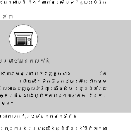
់អនុសាសន៍ និងកំណត់ជម្រើសទំនិញល្អបំផុត
មភាព
សម្រាប់អ្នកលក់ដុំ
ឲ្យជ្រើសរើសជម្រើសទំនិញតូចជាង តែ
ាន់ ហើយលើកទឹកចិត្តឲ្យប្រើសេវាកម្ម
ដែលអាចបញ្ចូលទំនិញច្រើនសិប រហូតដល់រយ
កួតប្រជែង ដើម្បីកាត់បន្ថយស្តុក និងការ
កម្ម។
ម្មភាពលក់ដុំរបស់អ្នកមានទីតាំង
្រុមការងាររបស់យើងស្ថិតតែរង់ចាំពិភាក្សា