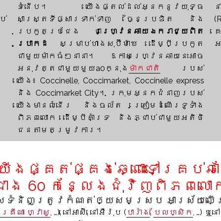
ទំនើប។ យើងផ្តល់ដល់អ្នកនូវយុទ្ធ
ន
ប់
សាស្ត្រទីផ្សារទាក់ទាញ ច្នៃប្រឌិត និង
(
ប្រកួតប្រជែង ជា
ហ្វ្រេនឆាយឯករាជ្យពិត
ប្រាកដ
សម្រាប់ហាងសុប៊ឺម៉ាឃេ ដើម្បីប្រកួត
អ
ជាមួយម៉ាកធំៗនានា។ ឱកាសហ្វ្រេនឆាយនេះអាច
អនុវត្តជាមួយមួយa0ក្នុង
ម៉ាកជាតិ
របស់
យើង៖ Coccinelle, Coccimarket, Coccinelle express
និង Coccimarket City។ ក្រុមអ្នកជំនាញរបស់
យើងមានលំនើរ និងចល័ត ត្រៀមដំណើរទូទាំង
ពិភពលោក ដើម្បីគាំទ្រ និងភ្ជាប់ជាមួយអតិថិ
ជនតាមតម្រូវការ។
ផ្គត់ផ្គង់ឆ្ពោះទៅគ្រប់ឆាន
ជាង 60 កន្លែងជុំវិញពិភពលោ
ើសទំនិញត្រូវកំណត់ឲ្យសមស្រប អាស្រ័យលើ
៊ូរគីណា ហ្វាសូ
, …), នៅអាស៊ី, នៅអឺរ៉ុប (
បារាំង
,
បែលហ្សិក
, …) ឬ