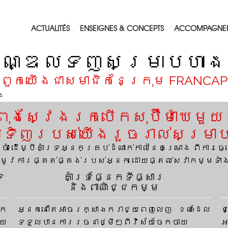
ACTUALITÉS
ENSEIGNES & CONCEPTS
ACCOMPAGNE
ផ្ទៃឃ្លាំង
ចំនួនហាង
ជាង 340 000 m2
5 000 ហាង
្ឌលទិញសម្រាប់ហាងសុប
ពួកយើងជាសមាជិកនៃក្រុម FRANCAP
ង
ពុងស្វែងរកបើកសុប៊ឺម៉ាឃេមួ
ិញរបស់យើងរួចរាល់សម្រាប់គ
ំ ដើម្បីគាំទ្រអ្នកគ្រប់ដំណាក់កាលនៃគម្រោង ពីការធ្វ
្រូវការផ្គត់ផ្គង់របស់អ្នក ដោយផ្តល់សេវាកម្ម
ទ
គាំទ្រផ្នែកទីផ្សារ
និងពាណិជ្ជកម្ម
ាក
អ្នកនៅតែអាចរក្សាឯករាជ្យពេញលេញ ខណៈដែល
ជ
ួយ
ទទួលបានការរចនាថ្មីៗពីវិស័យចែកចាយ
អ