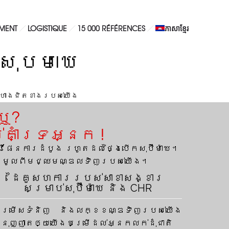
MENT
LOGISTIQUE
15 000 RÉFÉRENCES
ភាសាខ្មែរ
ផ្ទៃលក់
លើស 550 000 m2
៊ឺម៉ាឃេ
ហាងជិតខាងរបស់យើង
យឬ?
ាំទ្រអ្នក !
ើផែនការដំបូង រហូតដល់ថ្ងៃបើកសុប៊ឺម៉ាឃេ។
ទាំងមូលពីមជ្ឈមណ្ឌលទិញរបស់យើង។
ដៃគូសហការរបស់សាខាសង្ខារ
សម្រាប់សុប៊ឺម៉ាឃេ និង CHR
ម្រើសទំនិញ និងលក្ខខណ្ឌទិញរបស់យើង
នុញ្ញាតឲ្យយើងបម្រើដល់អ្នកលក់ដុំជាតិ