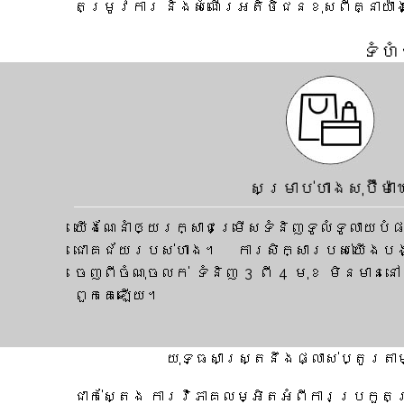
តម្រូវការ និងសំណើរអតិថិជនខុសពីគ្នាយ៉
ទំហ
សម្រាប់ហាងសុប៊ឺម៉ាឃ
យើងណែនាំឲ្យរក្សាជម្រើសទំនិញទូលំទូលាយបំផ
ជោគជ័យរបស់ហាង។ ការសិក្សារបស់យើងបង
ចេញពីចំណុចលក់ ទំនិញ 3 ពី 4 មុខ មិនមាន
ពួកគេឡើយ។
យុទ្ធសាស្ត្រនឹងផ្លាស់ប្តូរតា
ជាក់ស្តែង ការវិភាគលម្អិតអំពីការប្រកួត