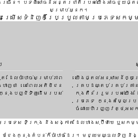
ាងច្រើន។ បទពិសោធន៍អន្តរជាតិរបស់យើងអាចជួយផ្តល
សម្រាប់អ្នក។
ំជម្រើសទំនិញក៏ប្រែប្រួលតាមប្រភេទសកម្
េ
ុត ដែលចាំបាច់សម្រាប់ភាព
យើងផ្តល់អនុសាសន៍
្ហាញថា នៅពេលអតិថិជន
គ្របដណ្តប់គ្រប់គ្រ
នៅក្នុងបញ្ជីទិញដើមរបស់
កុងតឺន័ររួមរបស់យើង 
ប្រភេទ ក្នុងតម្លៃប្រ
ចំណាយហិរញ្ញវត្ថុអស
មប្រទេស ទីក្រុង និងសង្កាត់ ដែលហាងសុប៊ឺម៉ាឃេ ឬសក
ប្រជែងក្នុងតំបន់ក៏ចាំបាច់ដែរ។ មជ្ឈមណ្ឌលទិញ និងក