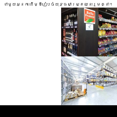
ជាមួយអ្នក ដើម្បីរៀបចំយុទ្ធសាស្ត្រឈ្នះរួមគ្នា។