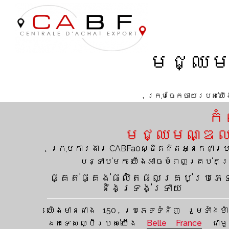
បុគ្គលិក
ច្រើនជាង 12 000 នាក់
មជ្ឈមណ
ក្រុមចែកចាយរបស់យើ
កំ
មជ្ឈមណ្ឌលទ
ក្រុមការងារ CABFa0ស្ថិតជិតអ្នកជាប្រចា
បន្ទាប់មក យើងអាចបំពេញគ្រប់តម
ផ្គត់ផ្គង់ផលិតផលគ្រប់ប្រភេ
និងទ្រង់ទ្រាយ
យើងមានជាង 150 ប្រភេទទំនិញ រួមទាំងម៉
ឯកទេសល្បីរបស់យើង
Belle France
ជាម