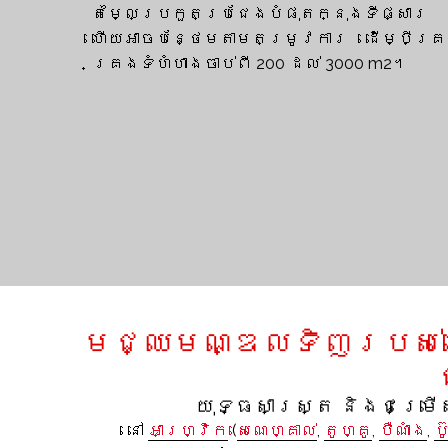
តម្លៃប្រកួតប្រជែងបំផុតក្នុងទីផ្សារ
ហើយអាចបន្ថែមតាមតម្រូវការ ដើម្បីគ្រ
គ្រងទំហំហាងចាប់ពី 200 ដល់ 3000 m2។
មជ្ឈមណ្ឌលទិញរបស់យើង
យុទ្ធសាស្ត្រ និងជម្រ
នៅ
អាហ្វ្រិក
(
សេណេហ្គាល់
,
តូហ្គូ
,
បឺណាំង
,
ប