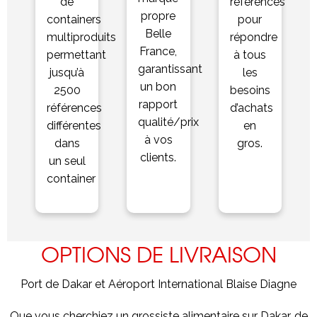
de
références
propre
containers
pour
Belle
multiproduits
répondre
France,
permettant
à tous
garantissant
jusqu’à
les
un bon
2500
besoins
rapport
références
d’achats
qualité/prix
différentes
en
à vos
dans
gros.
clients.
un seul
container
OPTIONS DE LIVRAISON
Port de Dakar et Aéroport International Blaise Diagne
Que vous cherchiez un grossiste alimentaire sur Dakar, de